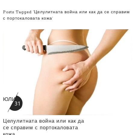
Posts Tagged ‘Целулитната война или как да се справим
с портокаловата кожа’
ЮЛИ
31
Целулитната война или как да
се справим с портокаловата
кожа