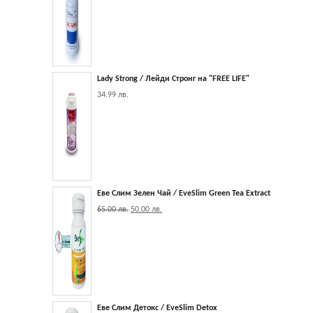
Lady Strong / Лейди Стронг на "FREE LIFE"
34.99
лв.
Еве Слим Зелен Чай / EveSlim Green Tea Extract
65.00
лв.
50.00
лв.
Еве Слим Детокс / EveSlim Detox