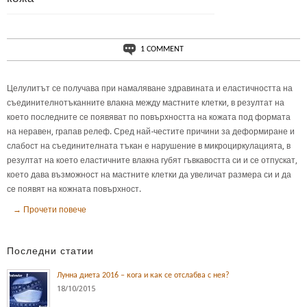
1 COMMENT
Целулитът се получава при намаляване здравината и еластичността на
съединителнотъканните влакна между мастните клетки, в резултат на
което последните се появяват по повърхността на кожата под формата
на неравен, грапав релеф. Сред най-честите причини за деформиране и
слабост на съединителната тъкан е нарушение в микроциркулацията, в
резултат на което еластичните влакна губят гъвкавостта си и се отпускат,
което дава възможност на мастните клетки да увеличат размера си и да
се появят на кожната повърхност.
→ Прочети повече
Последни статии
Лунна диета 2016 – кога и как се отслабва с нея?
18/10/2015