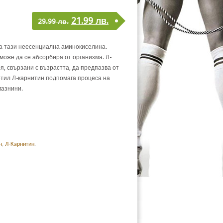
21.99
лв.
29.99
лв.
на тази неесенциална аминокиселина.
може да се абсорбира от организма. Л-
, свързани с възрастта, да предпазва от
етил Л-карнитин подпомага процеса на
мазнини.
н
,
Л-Карнитин
.