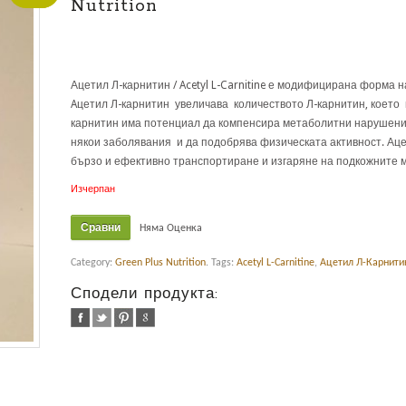
Nutrition
Ацетил Л-карнитин / Acetyl L-Carnitine е модифицирана форма 
Aцетил Л-карнитин увеличава количеството Л-карнитин, което 
карнитин има потенциал да компенсира метаболитни нарушения
някои заболявания и да подобрява физическата активност. Ац
бързо и ефективно транспортиране и изгаряне на подкожните 
Изчерпан
Сравни
Няма Оценка
Category:
Green Plus Nutrition
.
Tags:
Acetyl L-Carnitine
,
Ацетил Л-Карнити
Сподели продукта: