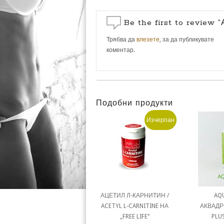
Be the first to review
Трябва да
влезете
, за да публикувате
коментар.
Подобни продукти
Изчерпан
Промо!
АЦЕТИЛ Л-КАРНИТИН /
AQU
ACETYL L-CARNITINE НА
АКВАДР
„FREE LIFE“
PLU