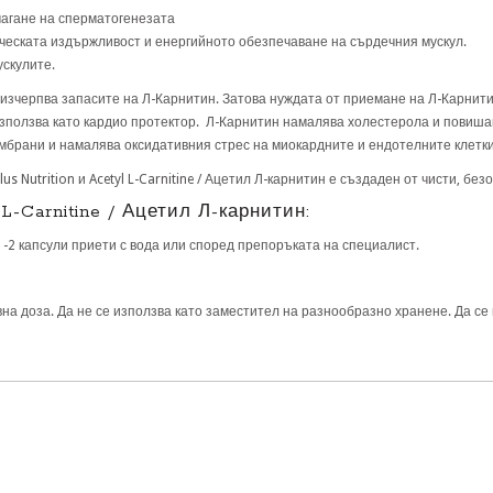
магане на сперматогенезата
еската издържливост и енергийното обезпечаване на сърдечния мускул.
ускулите.
изчерпва запасите на Л-Карнитин. Затова нуждата от приемане на Л-Карнити
използва като кардио протектор. Л-Карнитин намалява холестерола и повиша
мбрани и намалява оксидативния стрес на миокардните и ендотелните клетки
lus Nutrition и Acetyl L-Carnitine / Ацетил Л-карнитин е създаден от чисти, б
L-Carnitine / Ацетил Л-карнитин:
1-2 капсули приети с вода или според препоръката на специалист.
а доза. Да не се използва като заместител на разнообразно хранене. Да се 