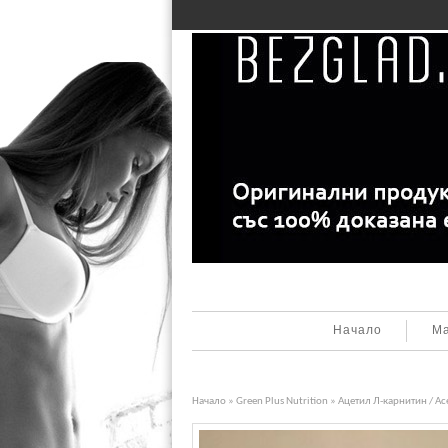
Начало
Ма
Начало
»
Green Plus Nutrition
» Ацетил Л-карнитин / Acet