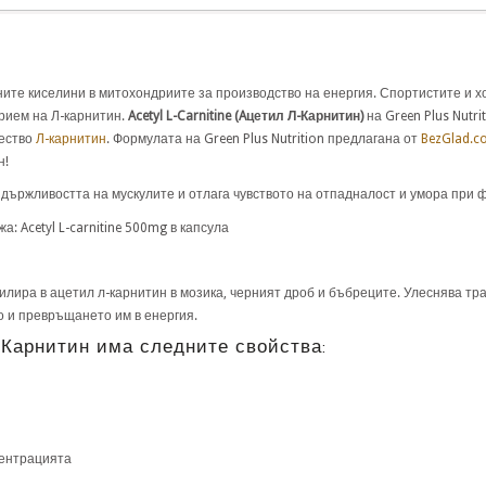
ите киселини в митохондриите за производство на енергия. Спортистите и хо
рием на Л-карнитин.
Acetyl L-Carnitine
(Aцетил Л-Карнитин
)
на Green Plus Nutrit
чество
Л-карнитин
. Формулата на Green Plus Nutrition предлагана от
BezGlad.c
н!
държливостта на мускулите и отлага чувството на отпадналост и умора при 
жа: Acetyl L-carnitine 500mg в капсула
илира в ацетил л-карнитин в мозика, черният дроб и бъбреците. Улеснява тр
о и превръщането им в енергия.
Л-Карнитин има следните свойства:
центрацията