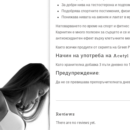
За добри нива на тестостерона и подпо
Подобрява спортните постижения, физич
Понижава нивата на амоняк и лактат в м
Натоварването по време на спорт и фитнес 
Карнитин е много полезен за сърцето и се 
антиоксидантен ефект върху клетъчните ме
Както всички продукти от серията на Green P
Начин на употреба на Acetyl 
Като хранителна добавка 3 пъти дневно по 
Предупреждение:
Да не се превишава препоръчителната дневн
Reviews
There are no reviews yet.