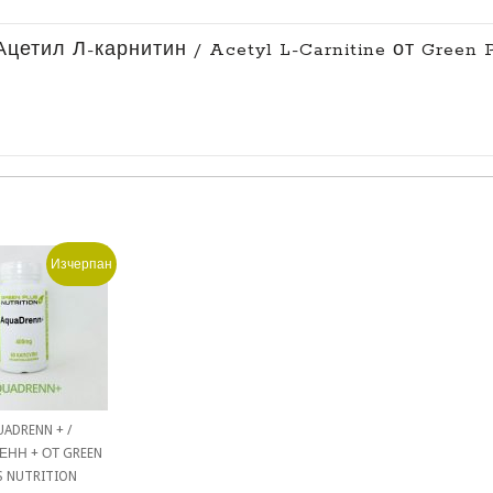
 “Ацетил Л-карнитин / Acetyl L-Carnitine от Green P
Изчерпан
ADRENN + /
ЕНН + ОТ GREEN
S NUTRITION