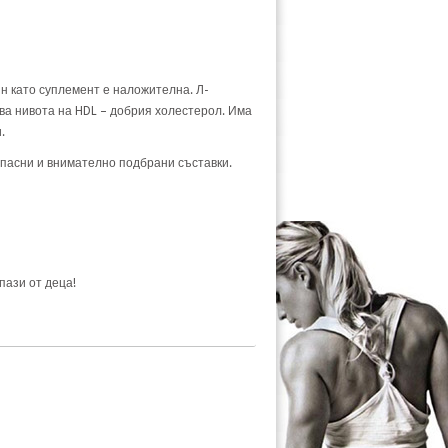
н като суплемент е наложителна. Л-
ва нивота на HDL – добрия холестерол. Има
.
езопасни и внимателно подбрани съставки.
пази от деца!