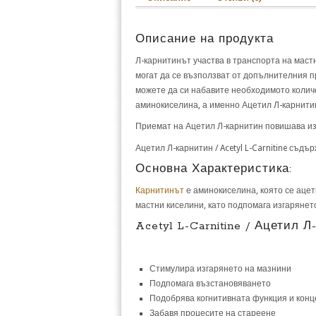
Описание на продукта
Л-карнитинът участва в транспорта на мастн
могат да се възползват от допълнителния п
можете да си набавите необходимото коли
аминокиселина, а именно Ацетил Л-карнити
Приемат на Ацетил Л-карнитин повишава из
Ацетил Л-карнитин / Acetyl L-Carnitine съдър
Основна Характеристика:
Карнитинът
е аминокиселина, която се ацет
мастни киселини, като подпомага изгарянет
Acetyl L-Carnitine / Ацетил 
Стимулира изгарянето на мазнини
Подпомага възстановяването
Подобрява когнитивната функция и кон
Забавя процесите на стареене