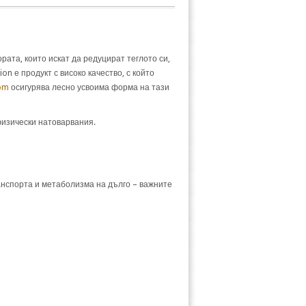
рата, които искат да редуцират теглото си,
ion е продукт с високо качество, с който
om
осигурява лесно усвоима форма на тази
физически натоварвания.
анспорта и метаболизма на дълго – важните