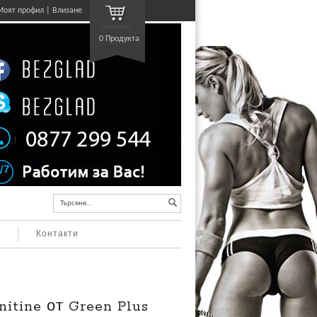
Моят профил
Влизане
0 Продукта
Търсене…
а
Контакти
itine от Green Plus