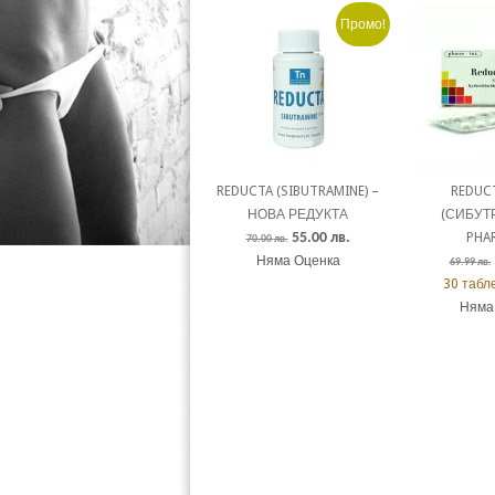
Промо!
REDUCTA (SIBUTRAMINE) –
REDUC
НОВА РЕДУКТА
(СИБУТ
55.00
лв.
PHA
70.00
лв.
Няма Оценка
69.99
лв.
30 табле
Няма