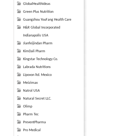
GlobalHealthIdeas
Green Plus Nutrition
Guangzhou YouFang Health Care
H&R Global Incorporated
Indianapolis USA
Jianfeijindan Pharm
KimDali Pharm
Kingstar Technology Co.
Labrada Nutritions
Lipovon ltd. Mexico
Meizimax
Natrol USA
Natural Secret LLC.
Olimp
Pharm Tec
PreventPharma
Pro Medical