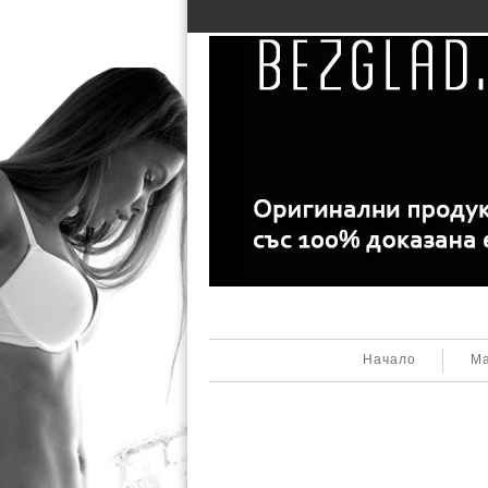
Начало
Ма