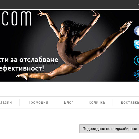
газин
Промоции
Блог
Количка
Доставк