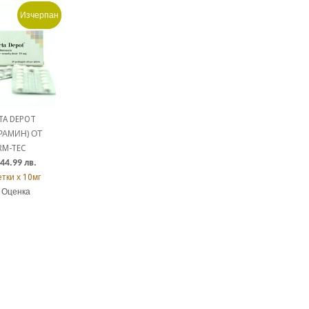
Изчерпан
Промо!
TA DEPOT
РАМИН) ОТ
RM-TEC
44.99
лв.
тки х 10мг
 Оценка