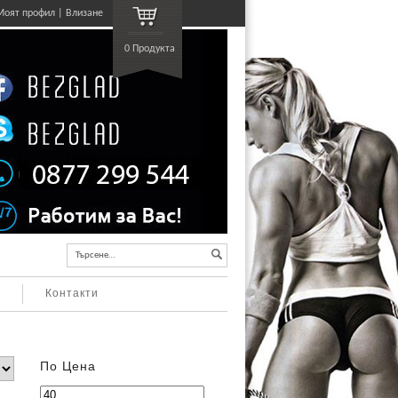
Моят профил
Влизане
0 Продукта
Търсене…
а
Контакти
По Цена