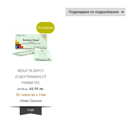
Изчерпан
Промо!
REDUCTA DEPOT
(СИБУТРАМИН) ОТ
PHARM-TEC
44.99
лв.
69.99
лв.
30 таблетки х 10мг
Няма Оценка
ОЩЕ