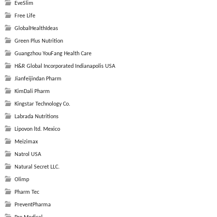
EveSlim
Free Life
GlobalHealthIdeas
Green Plus Nutrition
Guangzhou YouFang Health Care
H&R Global Incorporated Indianapolis USA
Jianfeijindan Pharm
KimDali Pharm
Kingstar Technology Co.
Labrada Nutritions
Lipovon ltd. Mexico
Meizimax
Natrol USA
Natural Secret LLC.
Olimp
Pharm Tec
PreventPharma