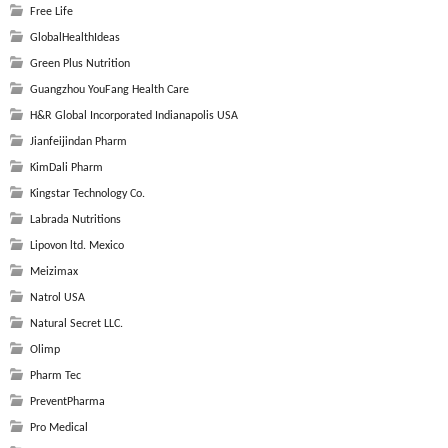
Free Life
GlobalHealthIdeas
Green Plus Nutrition
Guangzhou YouFang Health Care
H&R Global Incorporated Indianapolis USA
Jianfeijindan Pharm
KimDali Pharm
Kingstar Technology Co.
Labrada Nutritions
Lipovon ltd. Mexico
Meizimax
Natrol USA
Natural Secret LLC.
Olimp
Pharm Tec
PreventPharma
Pro Medical