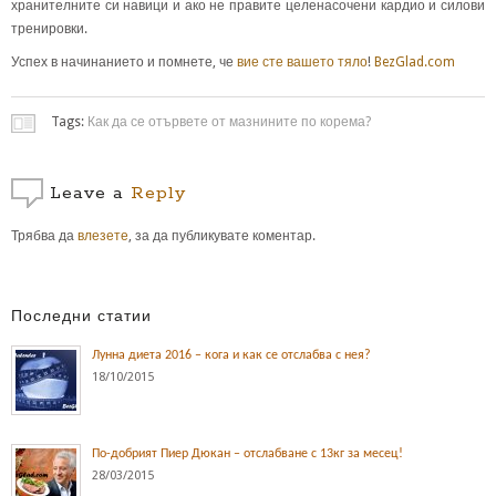
хранителните си навици и ако не правите целенасочени кардио и силови
тренировки.
Успех в начинанието и помнете, че
вие сте вашето тяло
!
BezGlad.com
Tags:
Как да се отървете от мазнините по корема?
Leave a
Reply
Трябва да
влезете
, за да публикувате коментар.
Последни статии
Лунна диета 2016 – кога и как се отслабва с нея?
18/10/2015
По-добрият Пиер Дюкан – отслабване с 13кг за месец!
28/03/2015