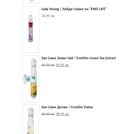
Lady Strong / Лейди Стронг на "FREE LIFE"
34.99
лв.
Еве Слим Зелен Чай / EveSlim Green Tea Extract
65.00
лв.
50.00
лв.
Еве Слим Детокс / EveSlim Detox
60.00
лв.
48.99
лв.