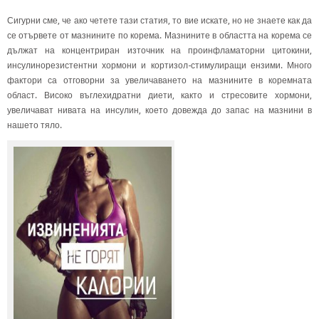
Сигурни сме, че ако четете тази статия, то вие искате, но не знаете как да
се отървете от мазнините по корема. Мазнините в областта на корема се
дължат на концентриран източник на проинфламаторни цитокини,
инсулинорезистентни хормони и кортизол-стимулиращи ензими. Много
фактори са отговорни за увеличаването на мазнините в коремната
област. Високо въглехидратни диети, както и стресовите хормони,
увеличават нивата на инсулин, което довежда до запас на мазнини в
нашето тяло.