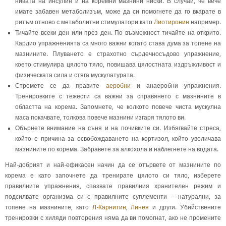
нивата на инсулин и на коремни мазнини ниски. В случай, че вече
имате забавен метаболизъм, може да си помогнете да го вкарате в
ритъм отново с метаболитни стимулатори като
Лиотиронин
например.
Тичайте всеки ден или през ден. По възможност тичайте на открито.
Кардио упражненията са много важни когато става дума за топене на
мазнините. Плуването е страхотно сърдечносъдово упражнение,
което стимулира цялото тяло, повишава цялостната издръжливост и
физическата сила и стяга мускулатурата.
Стремете се да правите
аеробни
и анаеробни упражнения.
Тренировките с тежести са важни за справянето с мазнините в
областта на корема. Запомнете, че колкото повече чиста мускулна
маса покачвате, толкова повече мазнини изгаря тялото ви.
Обърнете внимание на съня и на почивките си. Избягвайте стреса,
който е причина за освобождаването на кортизол, който увеличава
мазнините по корема. Забравете за алкохола и наблегнете на водата.
Най-добрият и най-ефикасен начин да се отървете от мазнините по
корема е като започнете да тренирате цялото си тяло, изберете
правилните упражнения, спазвате правилния хранителен режим и
подсилвате организма си с правилните суплементи – натурални, за
топене на мазнините, като
Л-Карнитин
,
Линея
и други. Убийствените
тренировки с хиляди повторения няма да ви помогнат, ако не промените