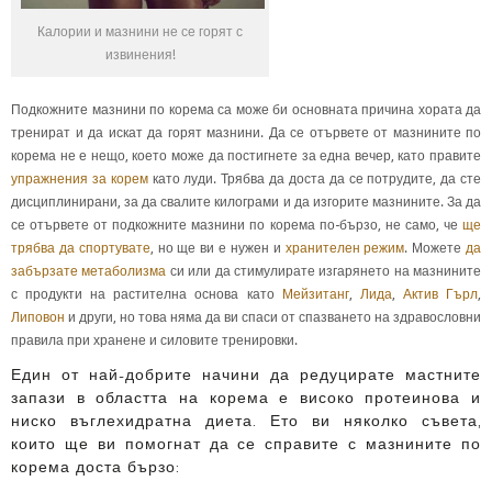
Калории и мазнини не се горят с
извинения!
Подкожните мазнини по корема са може би основната причина хората да
тренират и да искат да горят мазнини. Да се отървете от мазнините по
корема не е нещо, което може да постигнете за една вечер, като правите
упражнения за корем
като луди. Трябва да доста да се потрудите, да сте
дисциплинирани, за да свалите килограми и да изгорите мазнините. За да
се отървете от подкожните мазнини по корема по-бързо, не само, че
ще
трябва да спортувате
, но ще ви е нужен и
хранителен режим
. Можете
да
забързате метаболизма
си или да стимулирате изгарянето на мазнините
с продукти на растителна основа като
Мейзитанг
,
Лида
,
Актив Гърл
,
Липовон
и други, но това няма да ви спаси от спазването на здравословни
правила при хранене и силовите тренировки.
Един от най-добрите начини да редуцирате мастните
запази в областта на корема е високо протеинова и
ниско въглехидратна диета. Ето ви няколко съвета,
които ще ви помогнат да се справите с мазнините по
корема доста бързо: