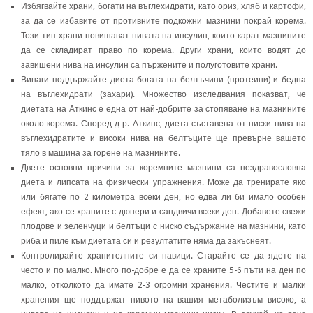
Избягвайте храни, богати на въглехидрати, като ориз, хляб и картофи,
за да се избавите от противните подкожни мазнини покрай корема.
Този тип храни повишават нивата на инсулин, които карат мазнините
да се складират право по корема. Други храни, които водят до
завишени нива на инсулин са пържените и полуготовите храни.
Винаги поддържайте диета богата на белтъчини (протеини) и бедна
на въглехидрати (захари). Множество изследвания показват, че
диетата на Аткинс е една от най-добрите за стопяване на мазнините
около корема. Според д-р. Аткинс, диета съставена от ниски нива на
въглехидратите и високи нива на белтъците ще превърне вашето
тяло в машина за горене на мазнините.
Двете основни причини за коремните мазнини са нездравословна
диета и липсата на физически упражнения. Може да тренирате яко
или бягате по 2 километра всеки ден, но едва ли би имало особен
ефект, ако се храните с дюнери и сандвичи всеки ден. Добавете свежи
плодове и зеленчуци и белтъци с ниско съдържание на мазнини, като
риба и пиле към диетата си и резултатите няма да закъснеят.
Контролирайте хранителните си навици. Старайте се да ядете на
често и по малко. Много по-добре е да се храните 5-6 пъти на ден по
малко, отколкото да имате 2-3 огромни хранения. Честите и малки
хранения ще поддържат нивото на вашия метаболизъм високо, а