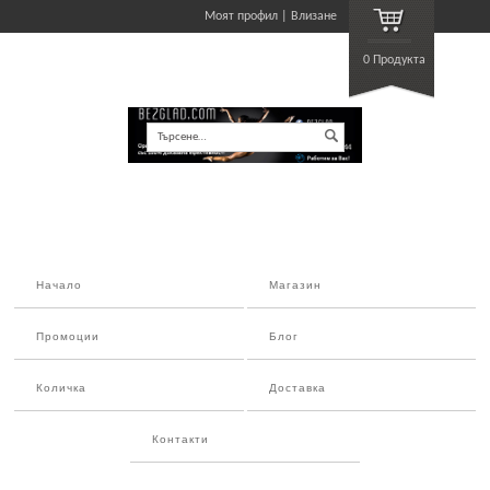
Моят профил
Влизане
0 Продукта
Търсене…
Начало
Магазин
Промоции
Блог
Количка
Доставка
Контакти